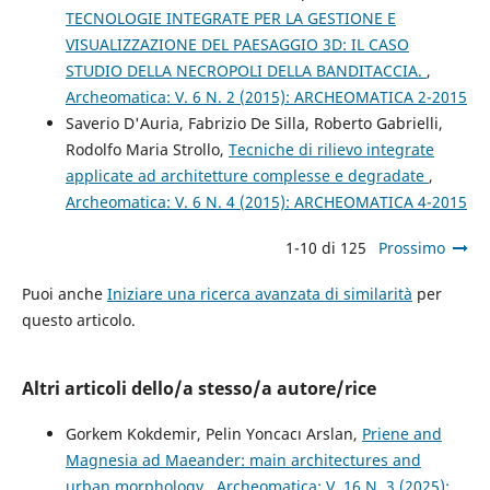
TECNOLOGIE INTEGRATE PER LA GESTIONE E
VISUALIZZAZIONE DEL PAESAGGIO 3D: IL CASO
STUDIO DELLA NECROPOLI DELLA BANDITACCIA.
,
Archeomatica: V. 6 N. 2 (2015): ARCHEOMATICA 2-2015
Saverio D'Auria, Fabrizio De Silla, Roberto Gabrielli,
Rodolfo Maria Strollo,
Tecniche di rilievo integrate
applicate ad architetture complesse e degradate
,
Archeomatica: V. 6 N. 4 (2015): ARCHEOMATICA 4-2015
1-10 di 125
Prossimo
Puoi anche
Iniziare una ricerca avanzata di similarità
per
questo articolo.
Altri articoli dello/a stesso/a autore/rice
Gorkem Kokdemir, Pelin Yoncacı Arslan,
Priene and
Magnesia ad Maeander: main architectures and
urban morphology
,
Archeomatica: V. 16 N. 3 (2025):