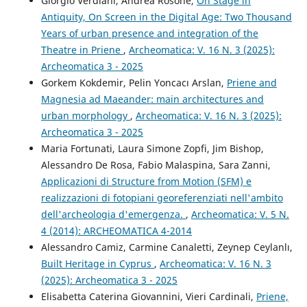
Giorgio Verdiani, Andrea Rosone,
On Stage in
Antiquity, On Screen in the Digital Age: Two Thousand
Years of urban presence and integration of the
Theatre in Priene
,
Archeomatica: V. 16 N. 3 (2025):
Archeomatica 3 - 2025
Gorkem Kokdemir, Pelin Yoncacı Arslan,
Priene and
Magnesia ad Maeander: main architectures and
urban morphology
,
Archeomatica: V. 16 N. 3 (2025):
Archeomatica 3 - 2025
Maria Fortunati, Laura Simone Zopfi, Jim Bishop,
Alessandro De Rosa, Fabio Malaspina, Sara Zanni,
Applicazioni di Structure from Motion (SFM) e
realizzazioni di fotopiani georeferenziati nell'ambito
dell'archeologia d'emergenza.
,
Archeomatica: V. 5 N.
4 (2014): ARCHEOMATICA 4-2014
Alessandro Camiz, Carmine Canaletti, Zeynep Ceylanlı,
Built Heritage in Cyprus
,
Archeomatica: V. 16 N. 3
(2025): Archeomatica 3 - 2025
Elisabetta Caterina Giovannini, Vieri Cardinali,
Priene,