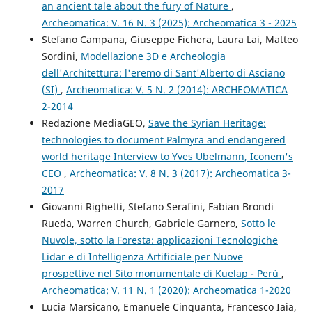
an ancient tale about the fury of Nature
,
Archeomatica: V. 16 N. 3 (2025): Archeomatica 3 - 2025
Stefano Campana, Giuseppe Fichera, Laura Lai, Matteo
Sordini,
Modellazione 3D e Archeologia
dell'Architettura: l'eremo di Sant'Alberto di Asciano
(SI)
,
Archeomatica: V. 5 N. 2 (2014): ARCHEOMATICA
2-2014
Redazione MediaGEO,
Save the Syrian Heritage:
technologies to document Palmyra and endangered
world heritage Interview to Yves Ubelmann, Iconem's
CEO
,
Archeomatica: V. 8 N. 3 (2017): Archeomatica 3-
2017
Giovanni Righetti, Stefano Serafini, Fabian Brondi
Rueda, Warren Church, Gabriele Garnero,
Sotto le
Nuvole, sotto la Foresta: applicazioni Tecnologiche
Lidar e di Intelligenza Artificiale per Nuove
prospettive nel Sito monumentale di Kuelap - Perú
,
Archeomatica: V. 11 N. 1 (2020): Archeomatica 1-2020
Lucia Marsicano, Emanuele Cinquanta, Francesco Iaia,