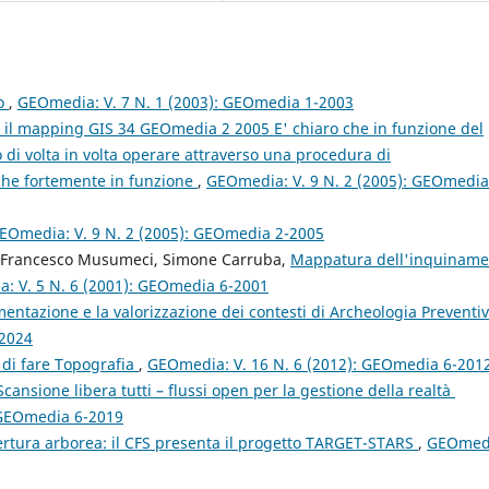
po
,
GEOmedia: V. 7 N. 1 (2003): GEOmedia 1-2003
 il mapping GIS 34 GEOmedia 2 2005 E' chiaro che in funzione del
o di volta in volta operare attraverso una procedura di
che fortemente in funzione
,
GEOmedia: V. 9 N. 2 (2005): GEOmedia
EOmedia: V. 9 N. 2 (2005): GEOmedia 2-2005
, Francesco Musumeci, Simone Carruba,
Mappatura dell'inquiname
: V. 5 N. 6 (2001): GEOmedia 6-2001
entazione e la valorizzazione dei contesti di Archeologia Preventi
-2024
di fare Topografia
,
GEOmedia: V. 16 N. 6 (2012): GEOmedia 6-201
cansione libera tutti – flussi open per la gestione della realtà
 GEOmedia 6-2019
rtura arborea: il CFS presenta il progetto TARGET-STARS
,
GEOmed