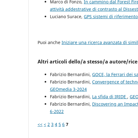
Marco di Fonzo,
In cammino dal Forest Fir
attività addestrative di contrasto al Disse
Luciano Surace,
GPS sistemi di riferimento
Puoi anche
Iniziare una ricerca avanzata di simil
Altri articoli dello/a stesso/a autore/rice
Fabrizio Bernardini,
GOCE, la Ferrari dei sa
Fabrizio Bernardini,
Convergence of techn
GEOmedia 3-2024
Fabrizio Bernardini,
La sfida di IRIDE
,
GEO
Fabrizio Bernardini,
Discovering an Impact
6-2022
<<
<
2
3
4
5
6
7