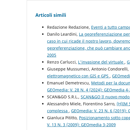
Articoli simili
Redazione Redazione,
Eventi a tutto cam
Danilo Leardini,
La georeferenziazione per
caso in cui ricade il nostro lavoro, dovrem
georeferenziazione, che può cambiare an
2005
Renzo Carlucci,
L'invasione del virtuale
,
G
Giuseppe Mussumeci, Antonio Condorelli
elettromagnetico con GIS e GPS
,
GEOmedia
Emanuel Demetrescu,
Metodi per la docum
GEOmedia: V. 28 N. 4 (2024): GEOmedia 4
SCAN&GO S.R.L.,
SCAN&GO Il nuovo modo 
Alessandro Miele, Fiorentino Sarro,
(H)IM S
complessa
,
GEOmedia: V. 23 N. 6 (2019):
Gianluca Pititto,
Posizionamento sotto cope
V. 13 N. 3 (2009): GEOmedia 3-2009