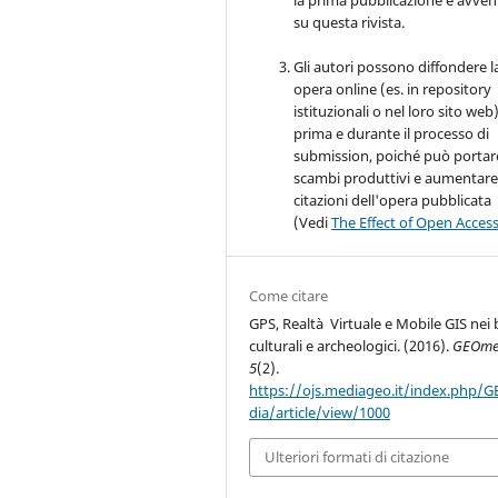
la prima pubblicazione è avve
su questa rivista.
Gli autori possono diffondere l
opera online (es. in repository
istituzionali o nel loro sito web
prima e durante il processo di
submission, poiché può portar
scambi produttivi e aumentare
citazioni dell'opera pubblicata
(Vedi
The Effect of Open Acces
Come citare
GPS, Realtà Virtuale e Mobile GIS nei 
culturali e archeologici. (2016).
GEOme
5
(2).
https://ojs.mediageo.it/index.php/
dia/article/view/1000
Ulteriori formati di citazione