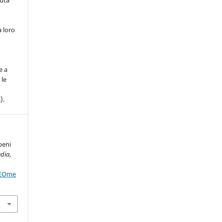
nuta
a loro
)
e a
 le
s
).
beni
dia
,
GEOme