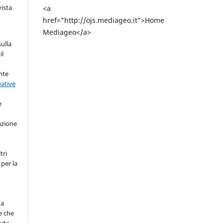
vista
<a
href="http://ojs.mediageo.it">Home
Mediageo</a>
sulla
il
nte
eative
e
azione
tri
 per la
na
e che