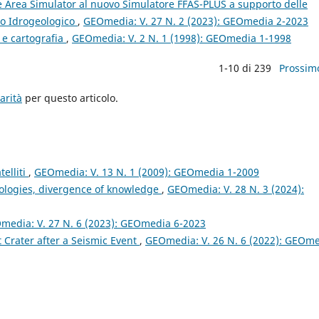
e Area Simulator al nuovo Simulatore FFAS-PLUS a supporto delle
sto Idrogeologico
,
GEOmedia: V. 27 N. 2 (2023): GEOmedia 2-2023
 e cartografia
,
GEOmedia: V. 2 N. 1 (1998): GEOmedia 1-1998
1-10 di 239
Prossim
arità
per questo articolo.
telliti
,
GEOmedia: V. 13 N. 1 (2009): GEOmedia 1-2009
ologies, divergence of knowledge
,
GEOmedia: V. 28 N. 3 (2024):
media: V. 27 N. 6 (2023): GEOmedia 6-2023
 Crater after a Seismic Event
,
GEOmedia: V. 26 N. 6 (2022): GEOm