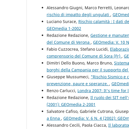
Alessandro Giugni, Marco Ferretti, Leonar
rischio di impatto degli ungulati
,
GEOmedi
Luciano Surace,
Rischio calamità : I dati 
GEOmedia 1-2002
Redazione Redazione,
Gestione e manutenz
del Comune di Verona
,
GEOmedia: V. 10 N
Fabio Cuzzocrea, Stefano Lucidi,
Elaborazio
comprensorio del Comune di Sora (Fr)
,
GE
Dimitri Dello Buono, Marco Bruno,
Sistema
borghi della Campania per il supporto del
Giuseppe Mussumeci,
"Rischio Sismico e c
prevenzione, paure e speranze.
,
GEOmedia
Renzo Carlucci,
Londra 2007: It's time for
Redazione Redazione,
Il ruolo dei SIT ne
(2001): GEOmedia 2-2001
Salvatore Cafiso, Gabriele Cutrona, Gius
a Enna
,
GEOmedia: V. 6 N. 4 (2002): GEO
Alessandro Cecili, Paola Ciacca,
Il laborat