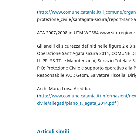
(
http://www.comune.catania.it/il_comune/organ
protezione_civile/santagata-sicura/report-sant-
ATA 2007/2008 in UTM WGS84 www.sitr.regione.si
Gli anelli di sicurezza definiti nelle figure 2 e 3 s
Operazione Sant'Agata sicura 2014, COMUNE DI
LL.PP.-SS.TT. e Manutenzioni, Servizio Tutela e S
P.O: Protezione Civile e supporto operativo alla 
Responsabile P.O.: Geom. Salvatore Fiscella. Dir
Arch. Maria Luisa Areddia.
(
http://www.comune.catania.it/informazioni/ne
civile/allegati/piano_s._agata_2014.pdf
)
Articoli simili