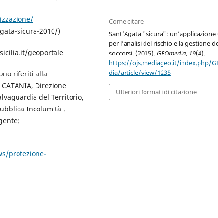
izzazione/
Come citare
agata-sicura-2010/)
Sant’Agata "sicura": un’applicazione 
per l’analisi del rischio e la gestione de
cilia.it/geoportale
soccorsi. (2015).
GEOmedia
,
19
(4).
https://ojs.mediageo.it/index.php/
dia/article/view/1235
ono riferiti alla
 CATANIA, Direzione
Ulteriori formati di citazione
alvaguardia del Territorio,
Pubblica Incolumità .
igente:
ws/protezione-