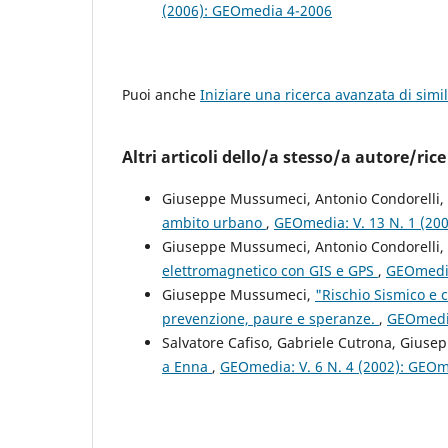
(2006): GEOmedia 4-2006
Puoi anche
Iniziare una ricerca avanzata di simil
Altri articoli dello/a stesso/a autore/rice
Giuseppe Mussumeci, Antonio Condorelli, 
ambito urbano
,
GEOmedia: V. 13 N. 1 (20
Giuseppe Mussumeci, Antonio Condorelli
elettromagnetico con GIS e GPS
,
GEOmedia
Giuseppe Mussumeci,
"Rischio Sismico e c
prevenzione, paure e speranze.
,
GEOmedia
Salvatore Cafiso, Gabriele Cutrona, Gius
a Enna
,
GEOmedia: V. 6 N. 4 (2002): GEO