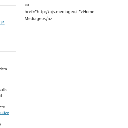
<a
href="http://ojs.mediageo.it">Home
Mediageo</a>
015
vista
sulla
il
nte
eative
e