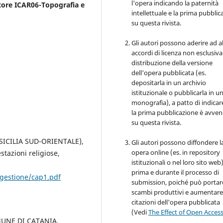
l'opera indicando la paternità
tore ICAR06-Topografia e
intellettuale e la prima pubblic
su questa rivista.
Gli autori possono aderire ad al
accordi di licenza non esclusiva
distribuzione della versione
dell'opera pubblicata (es.
depositarla in un archivio
istituzionale o pubblicarla in u
monografia), a patto di indicar
la prima pubblicazione è avve
su questa rivista.
SICILIA SUD-ORIENTALE),
Gli autori possono diffondere l
opera online (es. in repository
azioni religiose,
istituzionali o nel loro sito web
prima e durante il processo di
_gestione/cap1.pdf
submission, poiché può portar
scambi produttivi e aumentare
citazioni dell'opera pubblicata
(Vedi
The Effect of Open Acces
MUNE DI CATANIA.