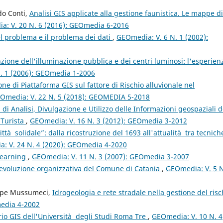
do Conti,
Analisi GIS applicate alla gestione faunistica. Le mappe di
a: V. 20 N. 6 (2016): GEOmedia 6-2016
del problema e il problema dei dati
,
GEOmedia: V. 6 N. 1 (2002):
ione dell'illuminazione pubblica e dei centri luminosi: l'esperien
. 1 (2006): GEOmedia 1-2006
ne di Piattaforma GIS sul fattore di Rischio alluvionale nel
Omedia: V. 22 N. 5 (2018): GEOMEDIA 5-2018
 di Analisi, Divulgazione e Utilizzo delle Informazioni geospaziali d
 Turista
,
GEOmedia: V. 16 N. 3 (2012): GEOmedia 3-2012
ittà solidale”: dalla ricostruzione del 1693 all'attualità tra tecnich
: V. 24 N. 4 (2020): GEOmedia 4-2020
 learning
,
GEOmedia: V. 11 N. 3 (2007): GEOmedia 3-2007
ll'evoluzione organizzativa del Comune di Catania
,
GEOmedia: V. 5 N
eppe Mussumeci,
Idrogeologia e rete stradale nella gestione del risc
media 4-2002
orio GIS dell'Università degli Studi Roma Tre
,
GEOmedia: V. 10 N. 4