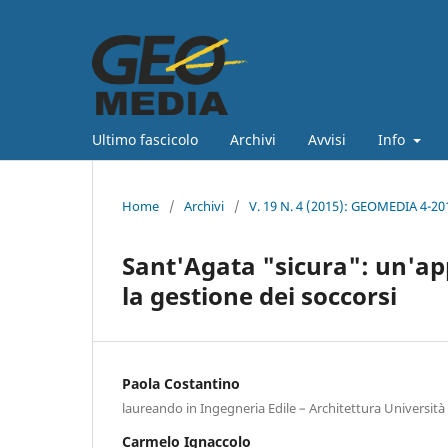
Ultimo fascicolo
Archivi
Avvisi
Info
Home
/
Archivi
/
V. 19 N. 4 (2015): GEOMEDIA 4-20
Sant'Agata "sicura": un'appl
la gestione dei soccorsi
Paola Costantino
laureando in Ingegneria Edile – Architettura Università 
Carmelo Ignaccolo