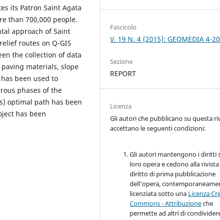
es its Patron Saint Agata
ore than 700,000 people.
Fascicolo
ntal approach of Saint
V. 19 N. 4 (2015): GEOMEDIA 4-2
relief routes on Q-GIS
een the collection of data
Sezione
s paving materials, slope
REPORT
n has been used to
erous phases of the
es) optimal path has been
Licenza
oject has been
Gli autori che pubblicano su questa ri
accettano le seguenti condizioni:
Gli autori mantengono i diritti 
loro opera e cedono alla rivista 
diritto di prima pubblicazione
dell'opera, contemporaneame
licenziata sotto una
Licenza Cr
Commons - Attribuzione
che
permette ad altri di condivider