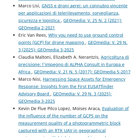
Marco Lisi,
GNSS e droni aerei: un connubio vincente
per applicazioni di telerilevamento, sorveglianza,
sicurezza e logistica
,
GEOmedia: V. 25 N. 2 (2021):
GEOmedia 2-2021
Eric Van Rees,
Why you need to use ground control
points (GCP) for drone mapping
,
GEOmedia: V. 29 N.
3 (2025): GEOmedia 3-2025
Claudia Maltoni, Elizabeth A. Nerantzis,
Agricoltura di
precisione: l'impegno di ALPHA Consult in Europa e
Africa
,
GEOmedia: V. 21 N. 5 (2017): GEOmedia 5-2017
Marco Nisi,
Harnessing Space Assets for Emergency
Response: Insights from the First EUSATfinder
Advisory Board
,
GEOmedia: V. 29 N. 3 (2025):
GEOmedia 3-2025
Kevin De Flue Pilco Lopez, Moises Araca,
Evaluation of
the influence of the number of GCPS on the
measurement quality of a photogrammetric block
captured with an RTK UAV in geographical