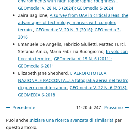
environments with high topographic roughness
,
GEOmedia: V. 28 N. 5 (2024): GEOmedia 5-2024
Zaira Baglione,
A survey from UAV in critical areas: the
advantages of technology in areas with complex
terrain
,
GEOmedia: V. 20 N. 3 (2016): GEOmedia 3-
2016
Emanuele De Angelis, Fabrizio Giulietti, Matteo Turci,
Stefania Amici, Maria Fabrizia Buongiorno,
In volo con
l'occhio termico
,
GEOmedia: V. 15 N. 6 (2011):
GEOmedia 6-2011
Elizabeth Jane Shepherd,
L'AEROFOTOTECA
NAZIONALE RACCONTA...La fotografia aerea nel teatro
di guerra mediterraneo
,
GEOmedia: V. 22 N. 6 (2018):
GEOMEDIA 6-2018
Precedente
11-20 di 247
Prossimo
Puoi anche
Iniziare una ricerca avanzata di similarità
per
questo articolo.