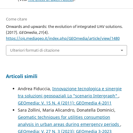
Come citare
Onwards and upwards: the evolution of integrated UAV solutions.
(2017).
GEOmedia
,
21
(4).
https://ojs.mediageo.it/index.php/GEOmedia/article/view/1480
Ulteriori formati di citazione
Articoli simili
Andrea Fiduccia,
Innovazione tecnologica e sinergie
tra soluzioni geospaziali Lo "scenario Intergraph"
,
GEOmedia: V. 15 N. 4 (2011): GEOmedia 4-2011
Sara Zollini, Maria Alicandro, Donatella Dominici,
Geomatic techniques for utilities consumption
analysis in urban areas during emergency periods
,
GEOmedia: V. 27 N. 3 (2023): GEOmedia 3-2023