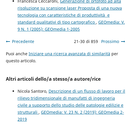
Francesca Ceccaroni,
Generazione di ortofoto ad alta
risoluzione su scansione laser Proposta di una nuova
tecnologia con caratteristiche di produttività e
standard qualitativi di tipo cartografico
,
GEOmedia: V.
9 N. 1 (2005): GEOmedia 1-2005
Precedente
21-30 di 859
Prossimo
Puoi anche
Iniziare una ricerca avanzata di similarità
per
questo articolo.
Altri articoli dello/a stesso/a autore/rice
Nicola Santoro,
Descrizione di un flusso di lavoro per il
rilievo tridimensionale di manufatti di ingegneria
civile a supporto dello studio delle patologie edilizie e
strutturali
,
GEOmedia: V. 23 N. 2 (2019): GEOmedia 2-
2019