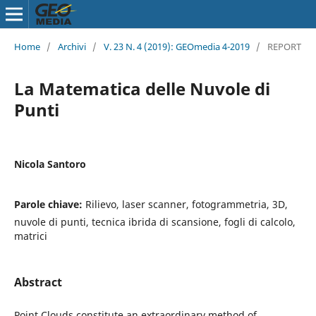
Home
/
Archivi
/
V. 23 N. 4 (2019): GEOmedia 4-2019
/
REPORT
La Matematica delle Nuvole di
Punti
Nicola Santoro
Parole chiave:
Rilievo, laser scanner, fotogrammetria, 3D,
nuvole di punti, tecnica ibrida di scansione, fogli di calcolo,
matrici
Abstract
Point Clouds constitute an extraordinary method of