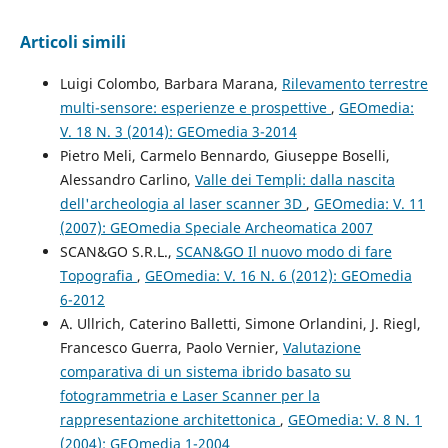
Articoli simili
Luigi Colombo, Barbara Marana,
Rilevamento terrestre
multi-sensore: esperienze e prospettive
,
GEOmedia:
V. 18 N. 3 (2014): GEOmedia 3-2014
Pietro Meli, Carmelo Bennardo, Giuseppe Boselli,
Alessandro Carlino,
Valle dei Templi: dalla nascita
dell'archeologia al laser scanner 3D
,
GEOmedia: V. 11
(2007): GEOmedia Speciale Archeomatica 2007
SCAN&GO S.R.L.,
SCAN&GO Il nuovo modo di fare
Topografia
,
GEOmedia: V. 16 N. 6 (2012): GEOmedia
6-2012
A. Ullrich, Caterino Balletti, Simone Orlandini, J. Riegl,
Francesco Guerra, Paolo Vernier,
Valutazione
comparativa di un sistema ibrido basato su
fotogrammetria e Laser Scanner per la
rappresentazione architettonica
,
GEOmedia: V. 8 N. 1
(2004): GEOmedia 1-2004