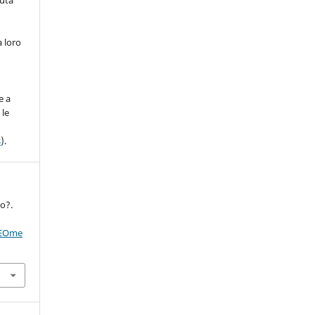
nuta
a loro
)
e a
 le
s
).
to?.
GEOme