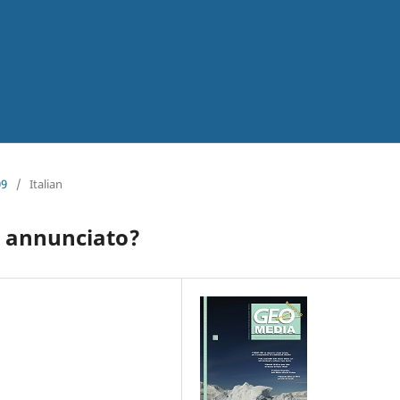
09
/
Italian
co annunciato?