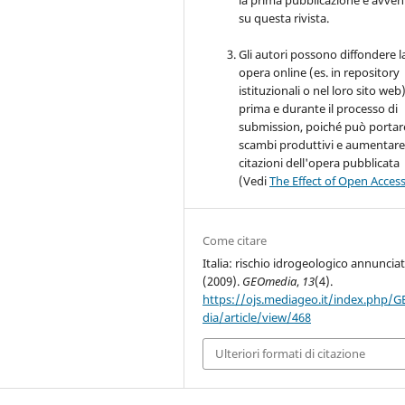
la prima pubblicazione è avve
su questa rivista.
Gli autori possono diffondere l
opera online (es. in repository
istituzionali o nel loro sito web
prima e durante il processo di
submission, poiché può portar
scambi produttivi e aumentare
citazioni dell'opera pubblicata
(Vedi
The Effect of Open Acces
Come citare
Italia: rischio idrogeologico annuncia
(2009).
GEOmedia
,
13
(4).
https://ojs.mediageo.it/index.php/
dia/article/view/468
Ulteriori formati di citazione