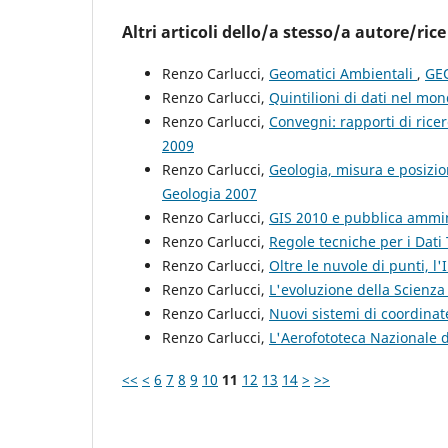
Altri articoli dello/a stesso/a autore/rice
Renzo Carlucci,
Geomatici Ambientali
,
GEO
Renzo Carlucci,
Quintilioni di dati nel mo
Renzo Carlucci,
Convegni: rapporti di rice
2009
Renzo Carlucci,
Geologia, misura e posizi
Geologia 2007
Renzo Carlucci,
GIS 2010 e pubblica ammi
Renzo Carlucci,
Regole tecniche per i Dati 
Renzo Carlucci,
Oltre le nuvole di punti, l'
Renzo Carlucci,
L'evoluzione della Scienz
Renzo Carlucci,
Nuovi sistemi di coordina
Renzo Carlucci,
L'Aerofototeca Nazionale 
<<
<
6
7
8
9
10
11
12
13
14
>
>>