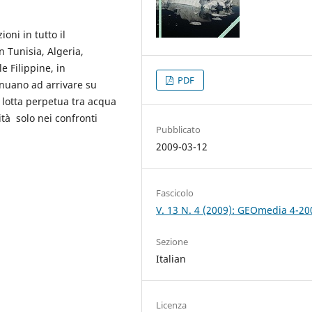
oni in tutto il
n Tunisia, Algeria,
e Filippine, in
PDF
tinuano ad arrivare su
 lotta perpetua tra acqua
ità solo nei confronti
Pubblicato
2009-03-12
Fascicolo
V. 13 N. 4 (2009): GEOmedia 4-20
Sezione
Italian
Licenza