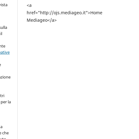
vista
<a
href="http://ojs.mediageo.it">Home
Mediageo</a>
sulla
il
nte
eative
e
azione
tri
 per la
na
e che