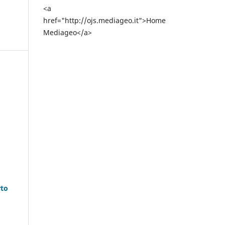
<a
href="http://ojs.mediageo.it">Home
Mediageo</a>
rto