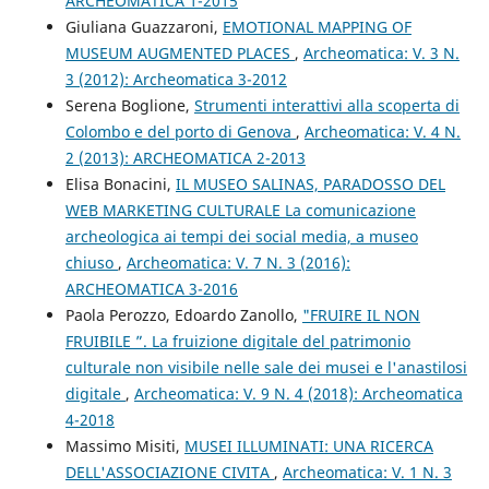
ARCHEOMATICA 1-2015
Giuliana Guazzaroni,
EMOTIONAL MAPPING OF
MUSEUM AUGMENTED PLACES
,
Archeomatica: V. 3 N.
3 (2012): Archeomatica 3-2012
Serena Boglione,
Strumenti interattivi alla scoperta di
Colombo e del porto di Genova
,
Archeomatica: V. 4 N.
2 (2013): ARCHEOMATICA 2-2013
Elisa Bonacini,
IL MUSEO SALINAS, PARADOSSO DEL
WEB MARKETING CULTURALE La comunicazione
archeologica ai tempi dei social media, a museo
chiuso
,
Archeomatica: V. 7 N. 3 (2016):
ARCHEOMATICA 3-2016
Paola Perozzo, Edoardo Zanollo,
"FRUIRE IL NON
FRUIBILE ”. La fruizione digitale del patrimonio
culturale non visibile nelle sale dei musei e l'anastilosi
digitale
,
Archeomatica: V. 9 N. 4 (2018): Archeomatica
4-2018
Massimo Misiti,
MUSEI ILLUMINATI: UNA RICERCA
DELL'ASSOCIAZIONE CIVITA
,
Archeomatica: V. 1 N. 3