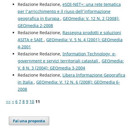
Redazione Redazione,
eSDI-NET+: una rete tematica
per l'arricchimento e il riuso dell'informazione
geografica in Europa
,
GEOmedia: V. 12 N. 2 (2008):
GEOmedia 2-2008
Redazione Redazione,
Rassegna prodotti e soluzioni
ASITA e SAIE
,
GEOmedia: V. 5 N. 4 (2001): GEOmedia
4-2001
Redazione Redazione,
Information Technology, e-
government e servizi territoriali catastali
,
GEOmedia:
V. 8 N. 3 (2004): GEOmedia 3-2004
Redazione Redazione,
Libera Informazione Geografica
in Italia
,
GEOmedia: V. 12 N. 6 (2008): GEOmedia 6-
2008
<<
<
6
7
8
9
10
11
Fai una proposta