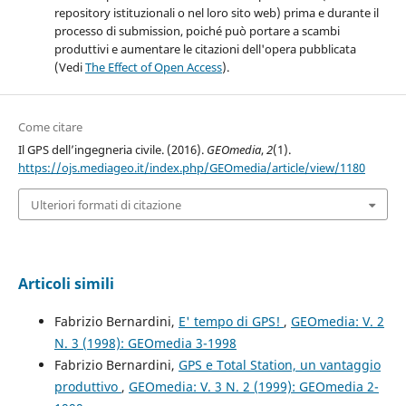
repository istituzionali o nel loro sito web) prima e durante il
processo di submission, poiché può portare a scambi
produttivi e aumentare le citazioni dell'opera pubblicata
(Vedi
The Effect of Open Access
).
Come citare
Il GPS dell’ingegneria civile. (2016).
GEOmedia
,
2
(1).
https://ojs.mediageo.it/index.php/GEOmedia/article/view/1180
Ulteriori formati di citazione
Articoli simili
Fabrizio Bernardini,
E' tempo di GPS!
,
GEOmedia: V. 2
N. 3 (1998): GEOmedia 3-1998
Fabrizio Bernardini,
GPS e Total Station, un vantaggio
produttivo
,
GEOmedia: V. 3 N. 2 (1999): GEOmedia 2-