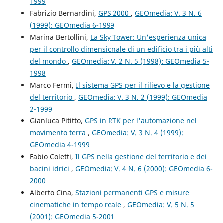
1999
Fabrizio Bernardini,
GPS 2000
,
GEOmedia: V. 3 N. 6
(1999): GEOmedia 6-1999
Marina Bertollini,
La Sky Tower: Un'esperienza unica
per il controllo dimensionale di un edificio tra i più alti
del mondo
,
GEOmedia: V. 2 N. 5 (1998): GEOmedia 5-
1998
Marco Fermi,
Il sistema GPS per il rilievo e la gestione
del territorio
,
GEOmedia: V. 3 N. 2 (1999): GEOmedia
2-1999
Gianluca Pititto,
GPS in RTK per l'automazione nel
movimento terra
,
GEOmedia: V. 3 N. 4 (1999):
GEOmedia 4-1999
Fabio Coletti,
Il GPS nella gestione del territorio e dei
bacini idrici
,
GEOmedia: V. 4 N. 6 (2000): GEOmedia 6-
2000
Alberto Cina,
Stazioni permanenti GPS e misure
cinematiche in tempo reale
,
GEOmedia: V. 5 N. 5
(2001): GEOmedia 5-2001