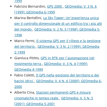
1999
Fabrizio Bernardini,
GPS 2000
,
GEOmedia: V. 3 N. 6
(1999): GEOmedia 6-1999
Marina Bertollini,
La Sky Tower: Un'esperienza unica
per il controllo dimensionale di un edificio tra i più alti
del mondo
,
GEOmedia: V. 2 N. 5 (1998): GEOmedia 5-
1998
Marco Fermi,
Il sistema GPS per il rilievo e la gestione
del territorio
,
GEOmedia: V. 3 N. 2 (1999): GEOmedia
2-1999
Gianluca Pititto,
GPS in RTK per l'automazione nel
movimento terra
,
GEOmedia: V. 3 N. 4 (1999):
GEOmedia 4-1999
Fabio Coletti,
Il GPS nella gestione del territorio e dei
bacini idrici
,
GEOmedia: V. 4 N. 6 (2000): GEOmedia 6-
2000
Alberto Cina,
Stazioni permanenti GPS e misure
cinematiche in tempo reale
,
GEOmedia: V. 5 N. 5
(2001): GEOmedia 5-2001