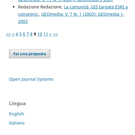
Redazione Redazione,
La comunità GIS targata ESRI a
convegno
,
GEOmedia: V. 7 N. 1 (2003): GEOmedia 1-
2003
<<
<
4
5
6
7
8
9
10
11
>
>>
Fai una proposta
Open Journal Systems
Lingua
English
Italiano