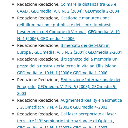
Redazione Redazione,
Colmare la distanza tra GIS e
CAAD
,
GEOmedia: V. 8 N. 2 (2004): GEOmedia 2-2004
Redazione Redazione,
Gestione e manutenzione
dell'illuminazione pubblica e dei centri luminosi:
l'esperienza del Comune di Verona
,
GEOmedia: V. 10
N. 1 (2006): GEOmedia 1-2006
Redazione Redazione,
Il mercato dei Geo-Dati in
Europa
,
GEOmedia: V. 5 N. 2 (2001): GEOmedia 2-2001
Redazione Redazione,
Il traghetto della memoria Un
pezzo della nostra storia torna in vita ad Ellis Island
,
GEOmedia: V. 10 N. 1 (2006): GEOmedia 1-2006
Redazione Redazione,
Federazione Internazionale dei
Fotografi
,
GEOmedia: V. 7 N. 5 (2003): GEOmedia 5-
2003
Redazione Redazione,
Augmented Reality e Geomatica
,
GEOmedia: V. 7 N. 4 (2003): GEOmedia 4-2003
Redazione Redazione,
Dal laser aeroportato al laser
terrestre Il 3° seminario internazionale di Optech
,
GEOmedia: V. 11 N. 3 (2007): GEOmedia 3-2007