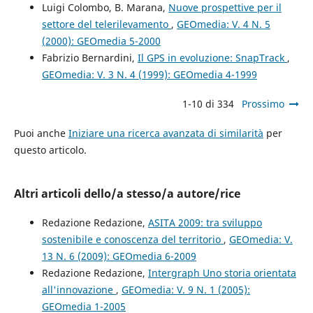
Luigi Colombo, B. Marana,
Nuove prospettive per il
settore del telerilevamento
,
GEOmedia: V. 4 N. 5
(2000): GEOmedia 5-2000
Fabrizio Bernardini,
Il GPS in evoluzione: SnapTrack
,
GEOmedia: V. 3 N. 4 (1999): GEOmedia 4-1999
1-10 di 334
Prossimo
Puoi anche
Iniziare una ricerca avanzata di similarità
per
questo articolo.
Altri articoli dello/a stesso/a autore/rice
Redazione Redazione,
ASITA 2009: tra sviluppo
sostenibile e conoscenza del territorio
,
GEOmedia: V.
13 N. 6 (2009): GEOmedia 6-2009
Redazione Redazione,
Intergraph Uno storia orientata
all'innovazione
,
GEOmedia: V. 9 N. 1 (2005):
GEOmedia 1-2005