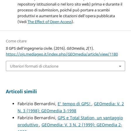
repository istituzionali o nel loro sito web) prima e durante il
processo di submission, poiché può portare a scambi
produttivi e aumentare le citazioni dell'opera pubblicata
(Vedi
The Effect of Open Access
).
Come citare
Il GPS dell’ingegneria civile. (2016).
GEOmedia
,
2
(1).
https://ojs.mediageo.it/index.php/GEOmedia/article/view/1180
Ulteriori formati di citazione
Articoli simili
Fabrizio Bernardini,
E' tempo di GPS!
,
GEOmedia: V. 2
N. 3 (1998): GEOmedia 3-1998
Fabrizio Bernardini,
GPS e Total Station, un vantaggio
produttivo
,
GEOmedia: V. 3 N. 2 (1999): GEOmedia 2-