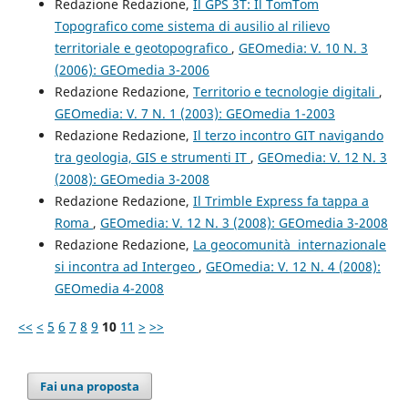
Redazione Redazione,
Il GPS 3T: Il TomTom
Topografico come sistema di ausilio al rilievo
territoriale e geotopografico
,
GEOmedia: V. 10 N. 3
(2006): GEOmedia 3-2006
Redazione Redazione,
Territorio e tecnologie digitali
,
GEOmedia: V. 7 N. 1 (2003): GEOmedia 1-2003
Redazione Redazione,
Il terzo incontro GIT navigando
tra geologia, GIS e strumenti IT
,
GEOmedia: V. 12 N. 3
(2008): GEOmedia 3-2008
Redazione Redazione,
Il Trimble Express fa tappa a
Roma
,
GEOmedia: V. 12 N. 3 (2008): GEOmedia 3-2008
Redazione Redazione,
La geocomunità internazionale
si incontra ad Intergeo
,
GEOmedia: V. 12 N. 4 (2008):
GEOmedia 4-2008
<<
<
5
6
7
8
9
10
11
>
>>
Fai una proposta