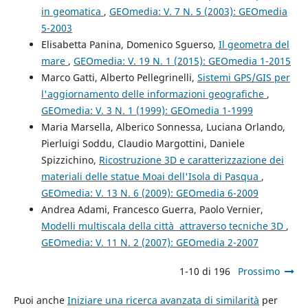
in geomatica
,
GEOmedia: V. 7 N. 5 (2003): GEOmedia
5-2003
Elisabetta Panina, Domenico Sguerso,
Il geometra del
mare
,
GEOmedia: V. 19 N. 1 (2015): GEOmedia 1-2015
Marco Gatti, Alberto Pellegrinelli,
Sistemi GPS/GIS per
l'aggiornamento delle informazioni geografiche
,
GEOmedia: V. 3 N. 1 (1999): GEOmedia 1-1999
Maria Marsella, Alberico Sonnessa, Luciana Orlando,
Pierluigi Soddu, Claudio Margottini, Daniele
Spizzichino,
Ricostruzione 3D e caratterizzazione dei
materiali delle statue Moai dell'Isola di Pasqua
,
GEOmedia: V. 13 N. 6 (2009): GEOmedia 6-2009
Andrea Adami, Francesco Guerra, Paolo Vernier,
Modelli multiscala della città attraverso tecniche 3D
,
GEOmedia: V. 11 N. 2 (2007): GEOmedia 2-2007
1-10 di 196
Prossimo
Puoi anche
Iniziare una ricerca avanzata di similarità
per