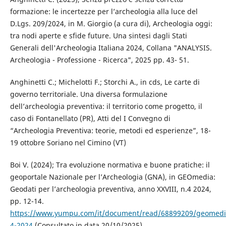
formazione: le incertezze per l’archeologia alla luce del
D.Lgs. 209/2024, in M. Giorgio (a cura di), Archeologia oggi:
tra nodi aperte e sfide future. Una sintesi dagli Stati
Generali dell'Archeologia Italiana 2024, Collana "ANALYSIS.
Archeologia - Professione - Ricerca", 2025 pp. 43- 51.
Anghinetti C.; Michelotti F.; Storchi A., in cds, Le carte di
governo territoriale. Una diversa formulazione
dell’archeologia preventiva: il territorio come progetto, il
caso di Fontanellato (PR), Atti del I Convegno di
“Archeologia Preventiva: teorie, metodi ed esperienze”, 18-
19 ottobre Soriano nel Cimino (VT)
Boi V. (2024); Tra evoluzione normativa e buone pratiche: il
geoportale Nazionale per l’Archeologia (GNA), in GEOmedia:
Geodati per l’archeologia preventiva, anno XXVIII, n.4 2024,
pp. 12-14.
https://www.yumpu.com/it/document/read/68899209/geomedi
4-2024
(Consultato in data 20/10/2025)