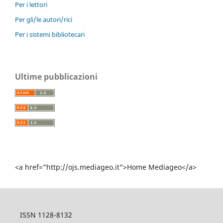
Per i lettori
Per gli/le autori/rici
Per i sistemi bibliotecari
Ultime pubblicazioni
<a href="http://ojs.mediageo.it">Home Mediageo</a>
ISSN 1128-8132