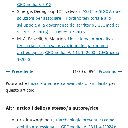
GEOmedia 5-2012
Sinergis Dedagroup ICT Network,
ASSET e SIGOV, due
soluzioni per associare il riordino territoriale allo
sviluppo e alla governance del territorio
,
GEOmedia:
V. 19 N. 2 (2015): GEOmedia 2-2015
M. A. Brovelli, A. Maurino,
Un sistema informativo
territoriale per la valorizzazione del patrimonio
archeologico
,
GEOmedia: V. 4 N. 1 (2000): GEOmedia
1-2000
Precedente
11-20 di 896
Prossimo
Puoi anche
Iniziare una ricerca avanzata di similarità
per
questo articolo.
Altri articoli dello/a stesso/a autore/rice
Cristina Anghinetti,
L’archeologia preventiva come
ambito professionale
,
GEOmedia: V. 28 N. 4 (2024):