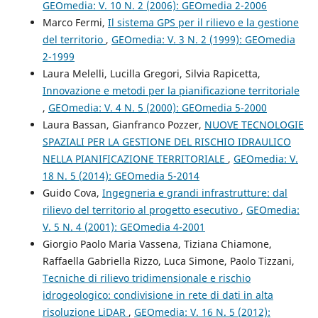
GEOmedia: V. 10 N. 2 (2006): GEOmedia 2-2006
Marco Fermi,
Il sistema GPS per il rilievo e la gestione
del territorio
,
GEOmedia: V. 3 N. 2 (1999): GEOmedia
2-1999
Laura Melelli, Lucilla Gregori, Silvia Rapicetta,
Innovazione e metodi per la pianificazione territoriale
,
GEOmedia: V. 4 N. 5 (2000): GEOmedia 5-2000
Laura Bassan, Gianfranco Pozzer,
NUOVE TECNOLOGIE
SPAZIALI PER LA GESTIONE DEL RISCHIO IDRAULICO
NELLA PIANIFICAZIONE TERRITORIALE
,
GEOmedia: V.
18 N. 5 (2014): GEOmedia 5-2014
Guido Cova,
Ingegneria e grandi infrastrutture: dal
rilievo del territorio al progetto esecutivo
,
GEOmedia:
V. 5 N. 4 (2001): GEOmedia 4-2001
Giorgio Paolo Maria Vassena, Tiziana Chiamone,
Raffaella Gabriella Rizzo, Luca Simone, Paolo Tizzani,
Tecniche di rilievo tridimensionale e rischio
idrogeologico: condivisione in rete di dati in alta
risoluzione LiDAR
,
GEOmedia: V. 16 N. 5 (2012):