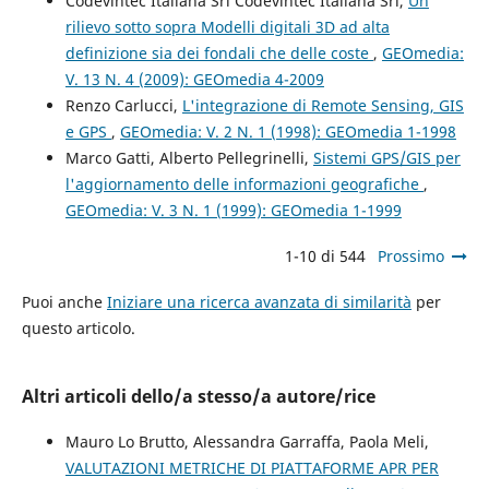
Codevintec Italiana Srl Codevintec Italiana Srl,
Un
rilievo sotto sopra Modelli digitali 3D ad alta
definizione sia dei fondali che delle coste
,
GEOmedia:
V. 13 N. 4 (2009): GEOmedia 4-2009
Renzo Carlucci,
L'integrazione di Remote Sensing, GIS
e GPS
,
GEOmedia: V. 2 N. 1 (1998): GEOmedia 1-1998
Marco Gatti, Alberto Pellegrinelli,
Sistemi GPS/GIS per
l'aggiornamento delle informazioni geografiche
,
GEOmedia: V. 3 N. 1 (1999): GEOmedia 1-1999
1-10 di 544
Prossimo
Puoi anche
Iniziare una ricerca avanzata di similarità
per
questo articolo.
Altri articoli dello/a stesso/a autore/rice
Mauro Lo Brutto, Alessandra Garraffa, Paola Meli,
VALUTAZIONI METRICHE DI PIATTAFORME APR PER