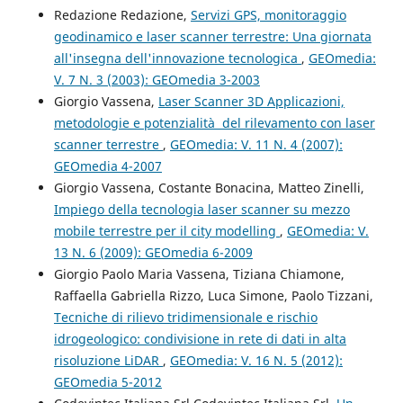
Redazione Redazione,
Servizi GPS, monitoraggio
geodinamico e laser scanner terrestre: Una giornata
all'insegna dell'innovazione tecnologica
,
GEOmedia:
V. 7 N. 3 (2003): GEOmedia 3-2003
Giorgio Vassena,
Laser Scanner 3D Applicazioni,
metodologie e potenzialità del rilevamento con laser
scanner terrestre
,
GEOmedia: V. 11 N. 4 (2007):
GEOmedia 4-2007
Giorgio Vassena, Costante Bonacina, Matteo Zinelli,
Impiego della tecnologia laser scanner su mezzo
mobile terrestre per il city modelling
,
GEOmedia: V.
13 N. 6 (2009): GEOmedia 6-2009
Giorgio Paolo Maria Vassena, Tiziana Chiamone,
Raffaella Gabriella Rizzo, Luca Simone, Paolo Tizzani,
Tecniche di rilievo tridimensionale e rischio
idrogeologico: condivisione in rete di dati in alta
risoluzione LiDAR
,
GEOmedia: V. 16 N. 5 (2012):
GEOmedia 5-2012