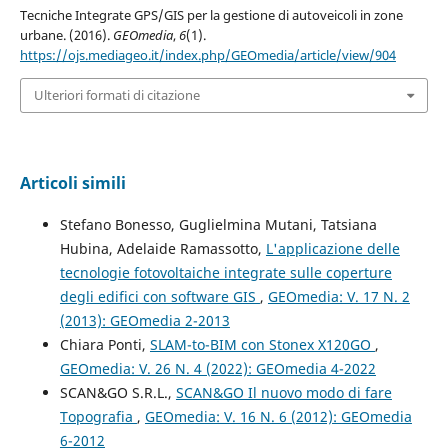
Tecniche Integrate GPS/GIS per la gestione di autoveicoli in zone
urbane. (2016).
GEOmedia
,
6
(1).
https://ojs.mediageo.it/index.php/GEOmedia/article/view/904
Ulteriori formati di citazione
Articoli simili
Stefano Bonesso, Guglielmina Mutani, Tatsiana
Hubina, Adelaide Ramassotto,
L'applicazione delle
tecnologie fotovoltaiche integrate sulle coperture
degli edifici con software GIS
,
GEOmedia: V. 17 N. 2
(2013): GEOmedia 2-2013
Chiara Ponti,
SLAM-to-BIM con Stonex X120GO
,
GEOmedia: V. 26 N. 4 (2022): GEOmedia 4-2022
SCAN&GO S.R.L.,
SCAN&GO Il nuovo modo di fare
Topografia
,
GEOmedia: V. 16 N. 6 (2012): GEOmedia
6-2012