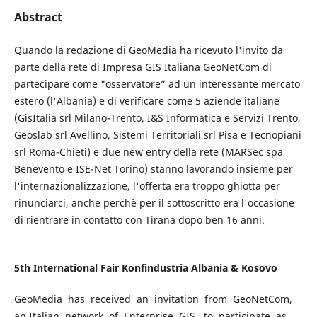
Abstract
Quando la redazione di GeoMedia ha ricevuto l'invito da
parte della rete di Impresa GIS Italiana GeoNetCom di
partecipare come "osservatore” ad un interessante mercato
estero (l'Albania) e di verificare come 5 aziende italiane
(GisItalia srl Milano-Trento, I&S Informatica e Servizi Trento,
Geoslab srl Avellino, Sistemi Territoriali srl Pisa e Tecnopiani
srl Roma-Chieti) e due new entry della rete (MARSec spa
Benevento e ISE-Net Torino) stanno lavorando insieme per
l'internazionalizzazione, l'offerta era troppo ghiotta per
rinunciarci, anche perchè per il sottoscritto era l'occasione
di rientrare in contatto con Tirana dopo ben 16 anni.
5th International Fair Konfindustria Albania & Kosovo
GeoMedia has received an invitation from GeoNetCom,
an Italian network of Enterprise GIS, to participate as