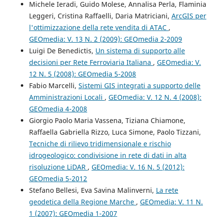
Michele Ieradi, Guido Molese, Annalisa Perla, Flaminia
Leggeri, Cristina Raffaelli, Daria Matriciani,
ArcGIS per
l'ottimizzazione della rete vendita di ATAC
,
GEOmedia: V. 13 N. 2 (2009): GEOmedia 2-2009
Luigi De Benedictis,
Un sistema di supporto alle
decisioni per Rete Ferroviaria Italiana
,
GEOmedia: V.
12 N. 5 (2008): GEOmedia 5-2008
Fabio Marcelli,
Sistemi GIS integrati a supporto delle
Amministrazioni Locali
,
GEOmedia: V. 12 N. 4 (2008):
GEOmedia 4-2008
Giorgio Paolo Maria Vassena, Tiziana Chiamone,
Raffaella Gabriella Rizzo, Luca Simone, Paolo Tizzani,
Tecniche di rilievo tridimensionale e rischio
idrogeologico: condivisione in rete di dati in alta
risoluzione LiDAR
,
GEOmedia: V. 16 N. 5 (2012):
GEOmedia 5-2012
Stefano Bellesi, Eva Savina Malinverni,
La rete
geodetica della Regione Marche
,
GEOmedia: V. 11 N.
1 (2007): GEOmedia 1-2007