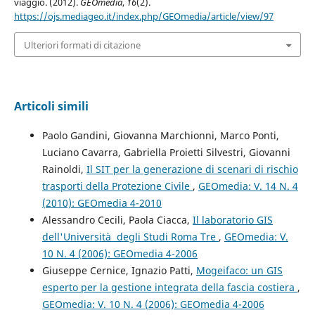
viaggio. (2012).
GEOmedia
,
16
(2).
https://ojs.mediageo.it/index.php/GEOmedia/article/view/97
Ulteriori formati di citazione
Articoli simili
Paolo Gandini, Giovanna Marchionni, Marco Ponti,
Luciano Cavarra, Gabriella Proietti Silvestri, Giovanni
Rainoldi,
Il SIT per la generazione di scenari di rischio
trasporti della Protezione Civile
,
GEOmedia: V. 14 N. 4
(2010): GEOmedia 4-2010
Alessandro Cecili, Paola Ciacca,
Il laboratorio GIS
dell'Università degli Studi Roma Tre
,
GEOmedia: V.
10 N. 4 (2006): GEOmedia 4-2006
Giuseppe Cernice, Ignazio Patti,
Mogeifaco: un GIS
esperto per la gestione integrata della fascia costiera
,
GEOmedia: V. 10 N. 4 (2006): GEOmedia 4-2006