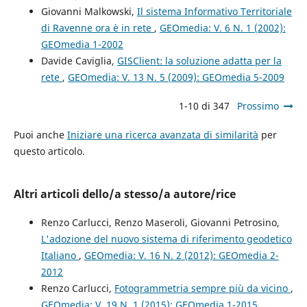
Giovanni Malkowski,
Il sistema Informativo Territoriale
di Ravenne ora è in rete
,
GEOmedia: V. 6 N. 1 (2002):
GEOmedia 1-2002
Davide Caviglia,
GISClient: la soluzione adatta per la
rete
,
GEOmedia: V. 13 N. 5 (2009): GEOmedia 5-2009
1-10 di 347
Prossimo
Puoi anche
Iniziare una ricerca avanzata di similarità
per
questo articolo.
Altri articoli dello/a stesso/a autore/rice
Renzo Carlucci, Renzo Maseroli, Giovanni Petrosino,
L'adozione del nuovo sistema di riferimento geodetico
Italiano
,
GEOmedia: V. 16 N. 2 (2012): GEOmedia 2-
2012
Renzo Carlucci,
Fotogrammetria sempre più da vicino
,
GEOmedia: V. 19 N. 1 (2015): GEOmedia 1-2015