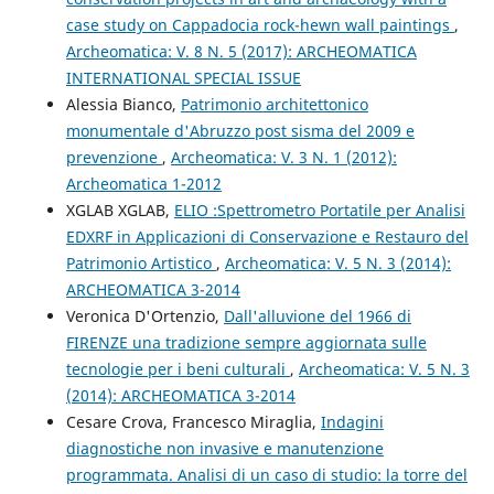
case study on Cappadocia rock-hewn wall paintings
,
Archeomatica: V. 8 N. 5 (2017): ARCHEOMATICA
INTERNATIONAL SPECIAL ISSUE
Alessia Bianco,
Patrimonio architettonico
monumentale d'Abruzzo post sisma del 2009 e
prevenzione
,
Archeomatica: V. 3 N. 1 (2012):
Archeomatica 1-2012
XGLAB XGLAB,
ELIO :Spettrometro Portatile per Analisi
EDXRF in Applicazioni di Conservazione e Restauro del
Patrimonio Artistico
,
Archeomatica: V. 5 N. 3 (2014):
ARCHEOMATICA 3-2014
Veronica D'Ortenzio,
Dall'alluvione del 1966 di
FIRENZE una tradizione sempre aggiornata sulle
tecnologie per i beni culturali
,
Archeomatica: V. 5 N. 3
(2014): ARCHEOMATICA 3-2014
Cesare Crova, Francesco Miraglia,
Indagini
diagnostiche non invasive e manutenzione
programmata. Analisi di un caso di studio: la torre del