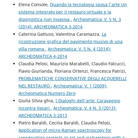
Elena Console,
Quando la tecnologia sposa l'arte Un
sistema integrato per il restauro virtuale e la
diagnostica non invasiva
,
Archeomatica: V. 5 N. 3
(2014): ARCHEOMATICA 3-2014
Caterina Gattuso, Valentina Caramazza,
La
ricostruzione grafica del pavimento musivo di una
villa romana
,
Archeomatica: V. 5 N. 4 (2014):
ARCHEOMATICA 4-2014
Claudia Pelosi, Maurizio Marabelli, Claudio Falcucci,
Flavio Giurlanda, Floriana Ortenzi, Francesca Patrizi,
PROBLEMATICHE CONSERVATIVE DEGLI ACQUERELLI
NEL RESTAURO
,
Archeomatica: V. 1 (2009):
Archeomatica Numero Zero
Giulia Silvia ghia,
I Dialoghi dell'arte: Caravaggio
incontra Vasari
,
Archeomatica: V. 4 N. 3 (2013):
ARCHEOMATICA 3-2013
Pietro Baraldi, Cecilia Baraldi, Claudia Pelosi,
Application of micro-Raman spectroscopy for
conservation projects in art and archaeology with a