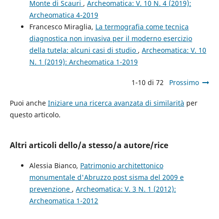
Monte di Scauri
,
Archeomatica: V. 10 N. 4 (2019):
Archeomatica 4-2019
Francesco Miraglia,
La termografia come tecnica
diagnostica non invasiva per il moderno esercizio
della tutela: alcuni casi di studio
,
Archeomatica: V. 10
N. 1 (2019): Archeomatica 1-2019
1-10 di 72
Prossimo
Puoi anche
Iniziare una ricerca avanzata di similarità
per
questo articolo.
Altri articoli dello/a stesso/a autore/rice
Alessia Bianco,
Patrimonio architettonico
monumentale d'Abruzzo post sisma del 2009 e
prevenzione
,
Archeomatica: V. 3 N. 1 (2012):
Archeomatica 1-2012