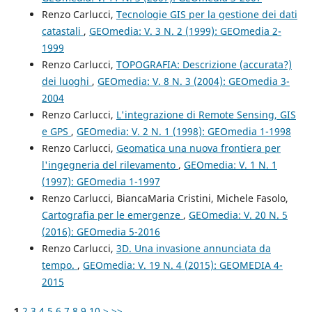
Renzo Carlucci,
Tecnologie GIS per la gestione dei dati
catastali
,
GEOmedia: V. 3 N. 2 (1999): GEOmedia 2-
1999
Renzo Carlucci,
TOPOGRAFIA: Descrizione (accurata?)
dei luoghi
,
GEOmedia: V. 8 N. 3 (2004): GEOmedia 3-
2004
Renzo Carlucci,
L'integrazione di Remote Sensing, GIS
e GPS
,
GEOmedia: V. 2 N. 1 (1998): GEOmedia 1-1998
Renzo Carlucci,
Geomatica una nuova frontiera per
l'ingegneria del rilevamento
,
GEOmedia: V. 1 N. 1
(1997): GEOmedia 1-1997
Renzo Carlucci, BiancaMaria Cristini, Michele Fasolo,
Cartografia per le emergenze
,
GEOmedia: V. 20 N. 5
(2016): GEOmedia 5-2016
Renzo Carlucci,
3D. Una invasione annunciata da
tempo.
,
GEOmedia: V. 19 N. 4 (2015): GEOMEDIA 4-
2015
1
2
3
4
5
6
7
8
9
10
>
>>