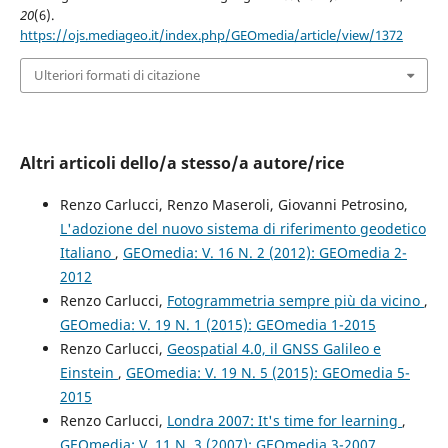
20
(6).
https://ojs.mediageo.it/index.php/GEOmedia/article/view/1372
Ulteriori formati di citazione
Altri articoli dello/a stesso/a autore/rice
Renzo Carlucci, Renzo Maseroli, Giovanni Petrosino,
L'adozione del nuovo sistema di riferimento geodetico
Italiano
,
GEOmedia: V. 16 N. 2 (2012): GEOmedia 2-
2012
Renzo Carlucci,
Fotogrammetria sempre più da vicino
,
GEOmedia: V. 19 N. 1 (2015): GEOmedia 1-2015
Renzo Carlucci,
Geospatial 4.0, il GNSS Galileo e
Einstein
,
GEOmedia: V. 19 N. 5 (2015): GEOmedia 5-
2015
Renzo Carlucci,
Londra 2007: It's time for learning
,
GEOmedia: V. 11 N. 3 (2007): GEOmedia 3-2007