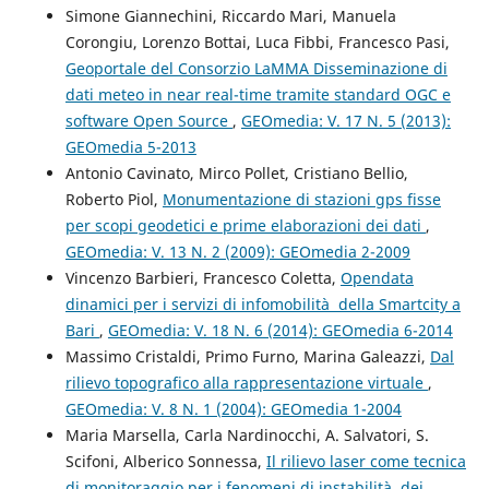
Simone Giannechini, Riccardo Mari, Manuela
Corongiu, Lorenzo Bottai, Luca Fibbi, Francesco Pasi,
Geoportale del Consorzio LaMMA Disseminazione di
dati meteo in near real-time tramite standard OGC e
software Open Source
,
GEOmedia: V. 17 N. 5 (2013):
GEOmedia 5-2013
Antonio Cavinato, Mirco Pollet, Cristiano Bellio,
Roberto Piol,
Monumentazione di stazioni gps fisse
per scopi geodetici e prime elaborazioni dei dati
,
GEOmedia: V. 13 N. 2 (2009): GEOmedia 2-2009
Vincenzo Barbieri, Francesco Coletta,
Opendata
dinamici per i servizi di infomobilità della Smartcity a
Bari
,
GEOmedia: V. 18 N. 6 (2014): GEOmedia 6-2014
Massimo Cristaldi, Primo Furno, Marina Galeazzi,
Dal
rilievo topografico alla rappresentazione virtuale
,
GEOmedia: V. 8 N. 1 (2004): GEOmedia 1-2004
Maria Marsella, Carla Nardinocchi, A. Salvatori, S.
Scifoni, Alberico Sonnessa,
Il rilievo laser come tecnica
di monitoraggio per i fenomeni di instabilità dei