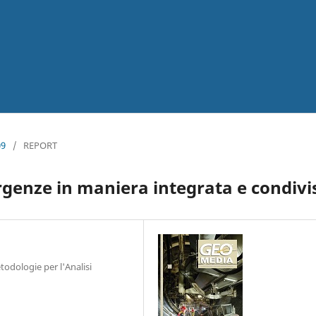
09
/
REPORT
rgenze in maniera integrata e condivi
todologie per l'Analisi