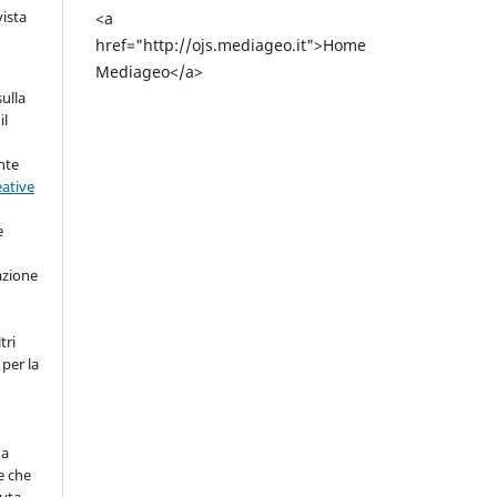
vista
<a
href="http://ojs.mediageo.it">Home
Mediageo</a>
sulla
il
nte
eative
e
azione
tri
 per la
na
e che