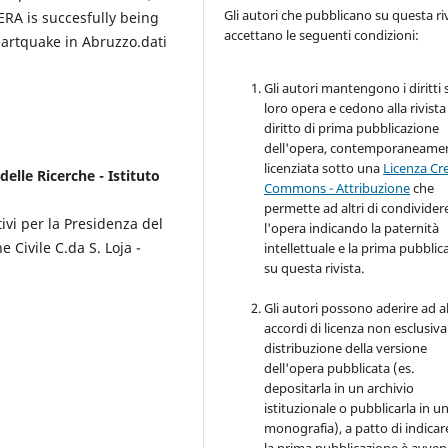
Gli autori che pubblicano su questa ri
RA is succesfully being
accettano le seguenti condizioni:
eartquake in Abruzzo.dati
Gli autori mantengono i diritti 
loro opera e cedono alla rivista 
diritto di prima pubblicazione
dell'opera, contemporaneame
licenziata sotto una
Licenza Cr
elle Ricerche - Istituto
Commons - Attribuzione
che
permette ad altri di condivider
ivi per la Presidenza del
l'opera indicando la paternità
e Civile C.da S. Loja -
intellettuale e la prima pubblic
su questa rivista.
Gli autori possono aderire ad al
accordi di licenza non esclusiva
distribuzione della versione
dell'opera pubblicata (es.
depositarla in un archivio
istituzionale o pubblicarla in u
monografia), a patto di indicar