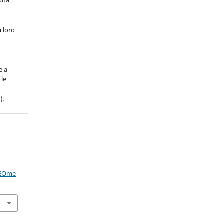
nuta
a loro
)
e a
 le
s
).
GEOme