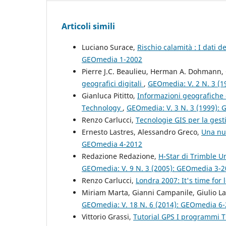
Articoli simili
Luciano Surace,
Rischio calamità : I dati 
GEOmedia 1-2002
Pierre J.C. Beaulieu, Herman A. Dohmann
geografici digitali
,
GEOmedia: V. 2 N. 3 (
Gianluca Pititto,
Informazioni geografiche 
Technology
,
GEOmedia: V. 3 N. 3 (1999):
Renzo Carlucci,
Tecnologie GIS per la gesti
Ernesto Lastres, Alessandro Greco,
Una nuo
GEOmedia 4-2012
Redazione Redazione,
H-Star di Trimble U
GEOmedia: V. 9 N. 3 (2005): GEOmedia 3-
Renzo Carlucci,
Londra 2007: It's time for
Miriam Marta, Gianni Campanile, Giulio Las
GEOmedia: V. 18 N. 6 (2014): GEOmedia 6
Vittorio Grassi,
Tutorial GPS I programmi 