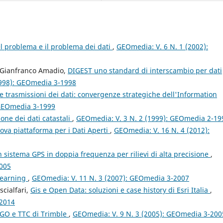
del problema e il problema dei dati
,
GEOmedia: V. 6 N. 1 (2002):
, Gianfranco Amadio,
DIGEST uno standard di interscambio per dati
1998): GEOmedia 3-1998
e trasmissioni dei dati: convergenze strategiche dell'Information
 GEOmedia 3-1999
one dei dati catastali
,
GEOmedia: V. 3 N. 2 (1999): GEOmedia 2-19
va piattaforma per i Dati Aperti
,
GEOmedia: V. 16 N. 4 (2012):
n sistema GPS in doppia frequenza per rilievi di alta precisione
,
2005
 learning
,
GEOmedia: V. 11 N. 3 (2007): GEOmedia 3-2007
cialfari,
Gis e Open Data: soluzioni e case history di Esri Italia
,
-2014
TGO e TTC di Trimble
,
GEOmedia: V. 9 N. 3 (2005): GEOmedia 3-200