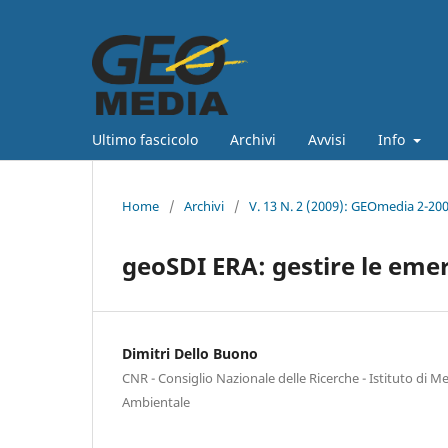
Ultimo fascicolo
Archivi
Avvisi
Info
Home
/
Archivi
/
V. 13 N. 2 (2009): GEOmedia 2-20
geoSDI ERA: gestire le eme
Dimitri Dello Buono
CNR - Consiglio Nazionale delle Ricerche - Istituto di Me
Ambientale