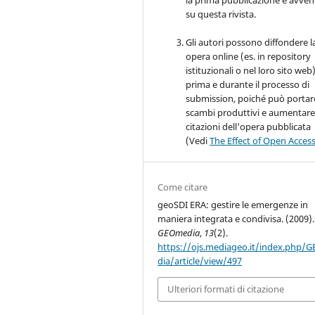
la prima pubblicazione è avve
su questa rivista.
Gli autori possono diffondere l
opera online (es. in repository
istituzionali o nel loro sito web
prima e durante il processo di
submission, poiché può portar
scambi produttivi e aumentare
citazioni dell'opera pubblicata
(Vedi
The Effect of Open Acces
Come citare
geoSDI ERA: gestire le emergenze in
maniera integrata e condivisa. (2009).
GEOmedia
,
13
(2).
https://ojs.mediageo.it/index.php/
dia/article/view/497
Ulteriori formati di citazione