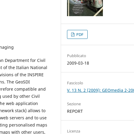
PDF
anaging
Pubblicato
n Department for Civil
2009-03-18
 of the Italian National
visions of the INSPIRE
ons. The GeoSDI
Fascicolo
erefore compatible and
V. 13 N. 2 (2009): GEOmedia 2-20
 used by other Civil
The web application
Sezione
mework stack) allows to
REPORT
 web servers and to use
eating personalised maps
Licenza
 maps with other users,